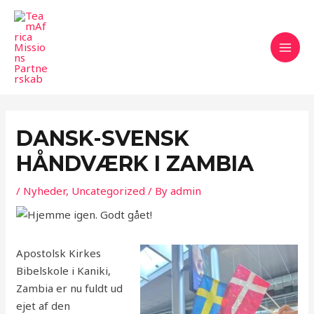
Skip
Post
MAI
to
navigation
MEN
content
DANSK-SVENSK
HÅNDVÆRK I ZAMBIA
/
Nyheder
,
Uncategorized
/ By
admin
Apostolsk Kirkes
Bibelskole i Kaniki,
Zambia er nu fuldt ud
ejet af den