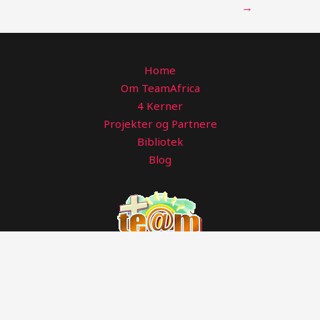
→
Home
Om TeamAfrica
4 Kerner
Projekter og Partnere
Bibliotek
Blog
Copyright © 2026 TeamAfrica Missions Partnerskab