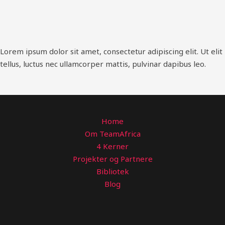
Lorem ipsum dolor sit amet, consectetur adipiscing elit. Ut elit
tellus, luctus nec ullamcorper mattis, pulvinar dapibus leo.
Home
Om TeamAfrica
4 Kerner
Projekter og Partnere
Bibliotek
Blog