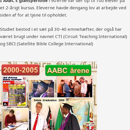
I AABC’s glansperiode
i 90’erne var der op til 100 elever på
et 2-årigt kursus. Eleverne havde dengang lov at arbejde ved
siden af for at tjene til opholdet.
Studiet bestod i et sæt på 30-40 emnehæfter, der også har
været brugt under navnet CTI (Circuit Teaching International)
og SBCI (Satellite Bible College International)