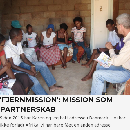
'FJERNMISSION': MISSION SOM
PARTNERSKAB
Siden 2015 har Karen og jeg haft adresse i Danmark. – Vi har
ikke forladt Afrika, vi har bare fået en anden adresse!