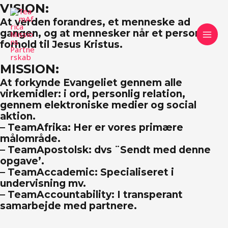
Skip
VISION:
MAI
to
At verden forandres, et menneske ad
MEN
content
gangen, og at mennesker når et personligt
forhold til Jesus Kristus.
MISSION:
At forkynde Evangeliet gennem alle
virkemidler: i ord, personlig relation,
gennem elektroniske medier og social
aktion.
– TeamAfrika: Her er vores primære
målområde.
– TeamApostolsk: dvs ¨Sendt med denne
opgave’.
– TeamAccademic: Specialiseret i
undervisning mv.
– TeamAccountability: I transperant
samarbejde med partnere.